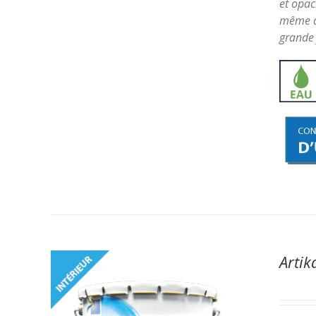
et opac
même à 
grande 
Artik