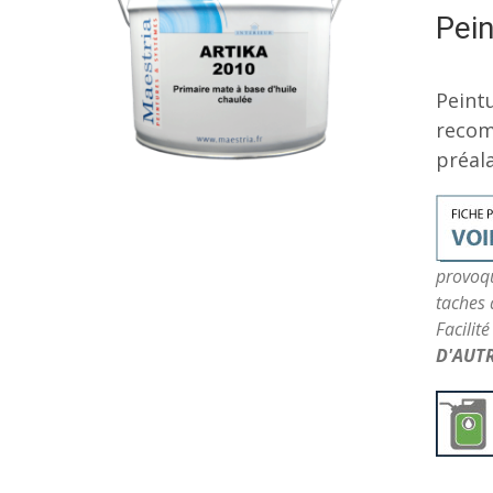
Pein
Peint
recom
préal
provoqu
taches 
Facilit
D'AUT