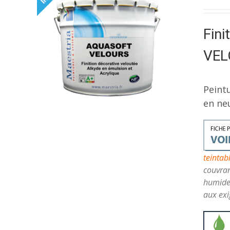
Fini
VEL
Peint
en neu
teintab
couvran
humide 
aux exi