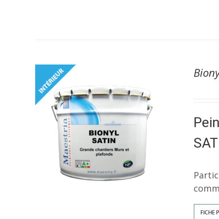
Biony
Pein
SAT
Parti
commer