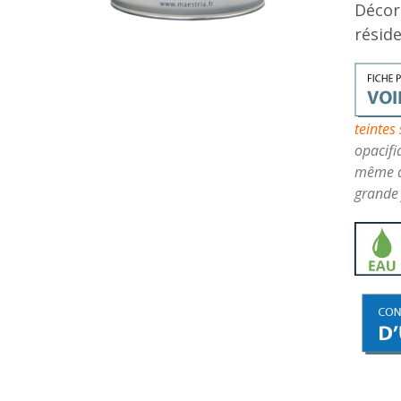
Décor
réside
teintes
opacifi
même à 
grande 