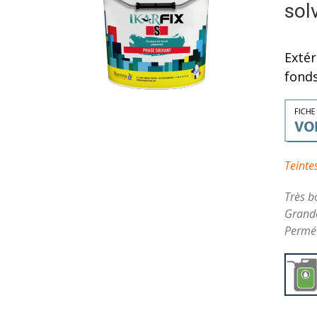
sol
Extér
fonds
Teinte
Très b
Grande
Perméa