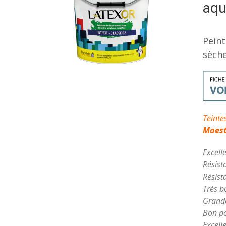
aqu
Peint
sèche
Teinte
Maest
Excell
Résist
Résist
Très b
Grande
Bon po
Excell