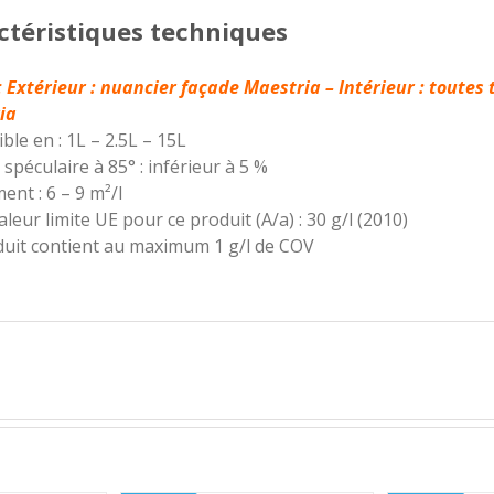
ctéristiques techniques
:
Extérieur : nuancier façade Maestria – Intérieur : toutes
ia
ble en : 1L – 2.5L – 15L
t spéculaire à 85° : inférieur à 5 %
nt : 6 – 9 m²/l
aleur limite UE pour ce produit (A/a) : 30 g/l (2010)
duit contient au maximum 1 g/l de COV