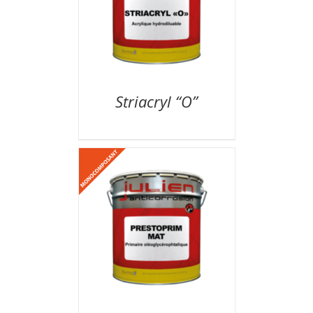
Striacryl “O”