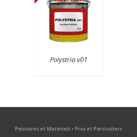
Polystria v01
Peintures et Matériels • Pros et Particuliers