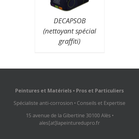
DECAPSOB
(nettoyant spécial
graffiti)
Peintures et Matériels • Pros et Particuliers
Spécialiste anti-corrosion • Conseils et Expertise
15 avenue de la Gibertine 30100 Alès •
ales[at]lapeinturedupro.fr