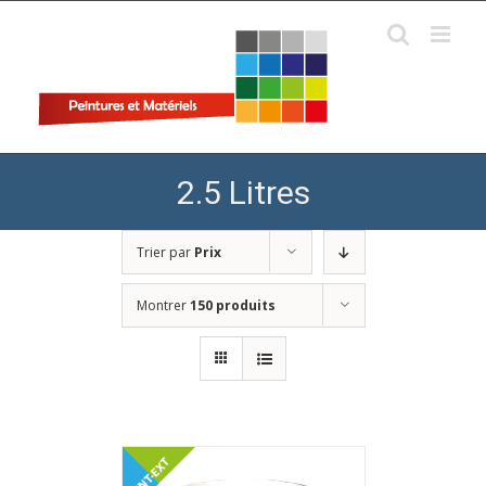
Skip
to
content
2.5 Litres
Trier par
Prix
Montrer
150 produits