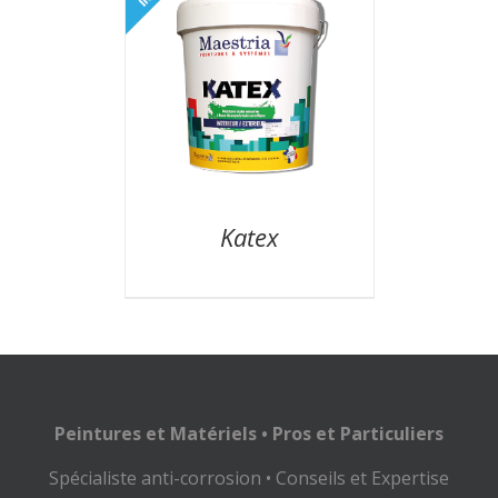
Katex
Peintures et Matériels • Pros et Particuliers
Spécialiste anti-corrosion • Conseils et Expertise